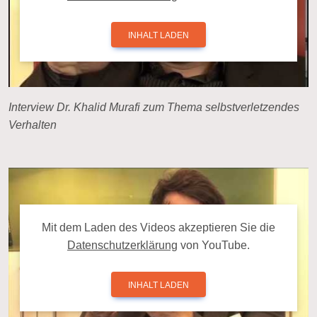
INHALT LADEN
Interview Dr. Khalid Murafi zum Thema selbstverletzendes
Verhalten
Mit dem La­den des Videos ak­zep­tie­ren Sie die
Da­ten­schutz­er­klä­rung
von YouTube.
INHALT LADEN