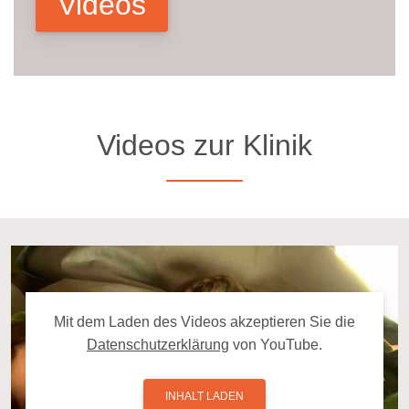
Videos
Videos zur Klinik
Mit dem La­den des Videos ak­zep­tie­ren Sie die
Da­ten­schutz­er­klä­rung
von YouTube.
INHALT LADEN