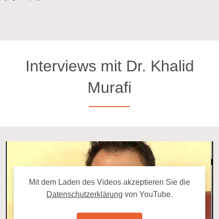
Interviews mit Dr. Khalid
Murafi
Mit dem La­den des Videos ak­zep­tie­ren Sie die
Da­ten­schutz­er­klä­rung
von YouTube.