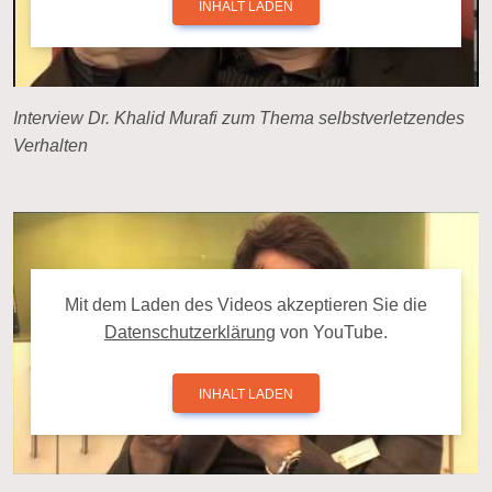
INHALT LADEN
Interview Dr. Khalid Murafi zum Thema selbstverletzendes
Verhalten
Mit dem La­den des Videos ak­zep­tie­ren Sie die
Da­ten­schutz­er­klä­rung
von YouTube.
INHALT LADEN